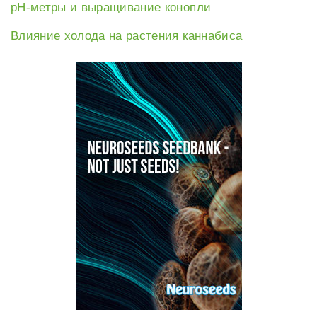
рН-метры и выращивание конопли
Влияние холода на растения каннабиса