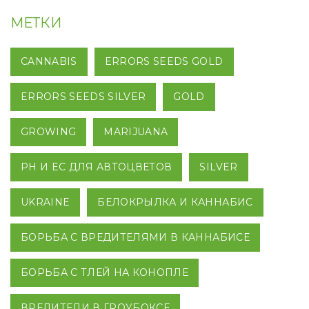
МЕТКИ
CANNABIS
ERRORS SEEDS GOLD
ERRORS SEEDS SILVER
GOLD
GROWING
MARIJUANA
PH И EC ДЛЯ АВТОЦВЕТОВ
SILVER
UKRAINE
БЕЛОКРЫЛКА И КАННАБИС
БОРЬБА С ВРЕДИТЕЛЯМИ В КАННАБИСЕ
БОРЬБА С ТЛЕЙ НА КОНОПЛЕ
ВРЕДИТЕЛИ В ГРОУБОКСЕ