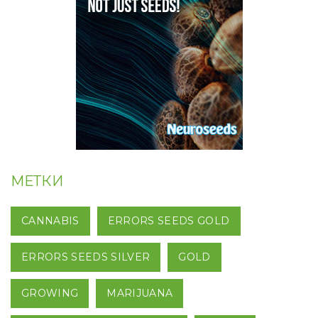
МЕТКИ
CANNABIS
ERRORS SEEDS GOLD
ERRORS SEEDS SILVER
GOLD
GROWING
MARIJUANA