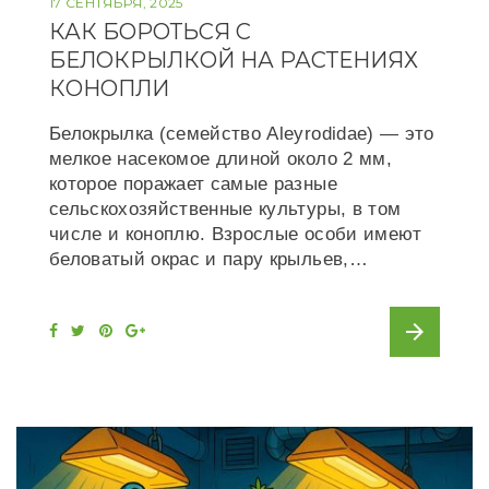
17 СЕНТЯБРЯ, 2025
КАК БОРОТЬСЯ С
БЕЛОКРЫЛКОЙ НА РАСТЕНИЯХ
КОНОПЛИ
Белокрылка (семейство Aleyrodidae) — это
мелкое насекомое длиной около 2 мм,
которое поражает самые разные
сельскохозяйственные культуры, в том
числе и коноплю. Взрослые особи имеют
беловатый окрас и пару крыльев,…
arrow_forward
F
T
P
G
a
w
i
o
c
i
n
o
e
t
t
g
b
t
e
l
o
e
r
e
o
r
e
+
k
s
t