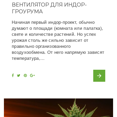
ВЕНТИЛЯТОР ДЛЯ ИНДОР-
ГРОУРУМА
Начиная первый индор-проект, обычно
думают о площади (комната или палатка),
свете и количестве растений. Но успех
урожая столь же сильно зависит от
правильно организованного
воздухообмена. От него напрямую зависят
температура,…
arrow_forward
F
T
P
G
a
w
i
o
c
i
n
o
e
t
t
g
b
t
e
l
o
e
r
e
o
r
e
+
k
s
t