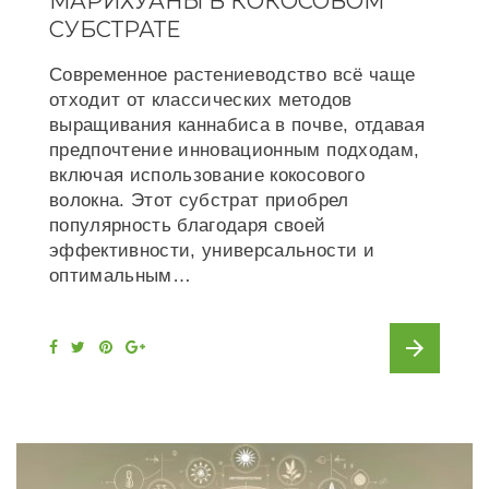
МАРИХУАНЫ В КОКОСОВОМ
СУБСТРАТЕ
Современное растениеводство всё чаще
отходит от классических методов
выращивания каннабиса в почве, отдавая
предпочтение инновационным подходам,
включая использование кокосового
волокна. Этот субстрат приобрел
популярность благодаря своей
эффективности, универсальности и
оптимальным…
arrow_forward
F
T
P
G
a
w
i
o
c
i
n
o
e
t
t
g
b
t
e
l
o
e
r
e
o
r
e
+
k
s
t