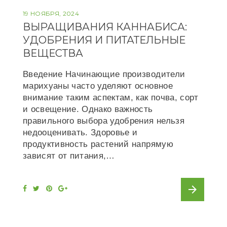
19 НОЯБРЯ, 2024
ВЫРАЩИВАНИЯ КАННАБИСА:
УДОБРЕНИЯ И ПИТАТЕЛЬНЫЕ
ВЕЩЕСТВА
Введение Начинающие производители
марихуаны часто уделяют основное
внимание таким аспектам, как почва, сорт
и освещение. Однако важность
правильного выбора удобрения нельзя
недооценивать. Здоровье и
продуктивность растений напрямую
зависят от питания,…
arrow_forward
F
T
P
G
a
w
i
o
c
i
n
o
e
t
t
g
b
t
e
l
o
e
r
e