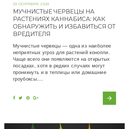
23 СЕНТЯБРЯ, 2025
МУЧНИСТЫЕ ЧЕРВЕЦЫ НА
РАСТЕНИЯХ КАННАБИСА: КАК
ОБНАРУЖИТЬ И ИЗБАВИТЬСЯ ОТ
ВРЕДИТЕЛЯ
Мучнистые червецы — одна из наиболее
неприятных угроз для растений конопли.
Чаще всего они появляются на открытых
посадках, хотя в редких случаях могут
проникнуть и в теплицы или домашние
гроубоксы.…
arrow_forward
F
T
P
G
a
w
i
o
c
i
n
o
e
t
t
g
b
t
e
l
o
e
r
e
o
r
e
+
k
s