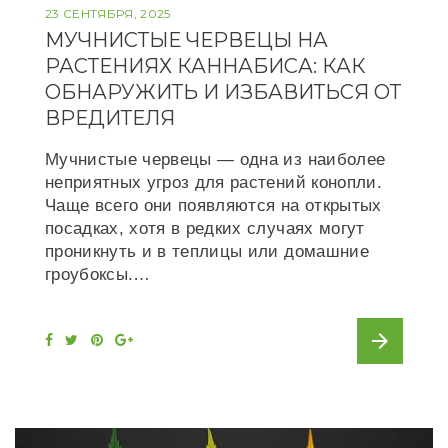
23 СЕНТЯБРЯ, 2025
МУЧНИСТЫЕ ЧЕРВЕЦЫ НА
РАСТЕНИЯХ КАННАБИСА: КАК
ОБНАРУЖИТЬ И ИЗБАВИТЬСЯ ОТ
ВРЕДИТЕЛЯ
Мучнистые червецы — одна из наиболее
неприятных угроз для растений конопли.
Чаще всего они появляются на открытых
посадках, хотя в редких случаях могут
проникнуть и в теплицы или домашние
гроубоксы.…
arrow_forward
F
T
P
G
a
w
i
o
c
i
n
o
e
t
t
g
b
t
e
l
o
e
r
e
o
r
e
+
k
s