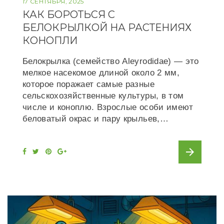
17 СЕНТЯБРЯ, 2025
КАК БОРОТЬСЯ С
БЕЛОКРЫЛКОЙ НА РАСТЕНИЯХ
КОНОПЛИ
Белокрылка (семейство Aleyrodidae) — это
мелкое насекомое длиной около 2 мм,
которое поражает самые разные
сельскохозяйственные культуры, в том
числе и коноплю. Взрослые особи имеют
беловатый окрас и пару крыльев,…
arrow_forward
F
T
P
G
a
w
i
o
c
i
n
o
e
t
t
g
b
t
e
l
o
e
r
e
o
r
e
+
k
s
t