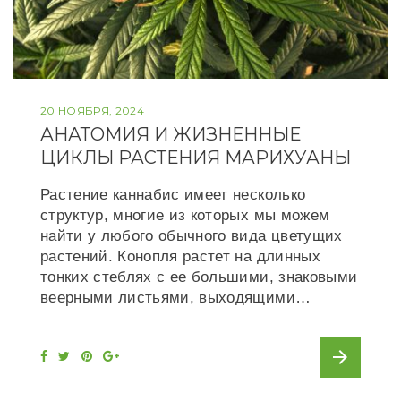
20 НОЯБРЯ, 2024
АНАТОМИЯ И ЖИЗНЕННЫЕ
ЦИКЛЫ РАСТЕНИЯ МАРИХУАНЫ
Растение каннабис имеет несколько
структур, многие из которых мы можем
найти у любого обычного вида цветущих
растений. Конопля растет на длинных
тонких стеблях с ее большими, знаковыми
веерными листьями, выходящими…
arrow_forward
F
T
P
G
a
w
i
o
c
i
n
o
e
t
t
g