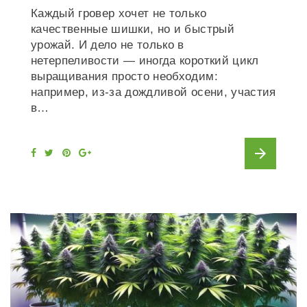
Каждый гровер хочет не только
качественные шишки, но и быстрый
урожай. И дело не только в
нетерпеливости — иногда короткий цикл
выращивания просто необходим:
например, из-за дождливой осени, участия
в…
arrow_forward
F
T
P
G
a
w
i
o
c
i
n
o
e
t
t
g
b
t
e
l
o
e
r
e
o
r
e
+
k
s
t