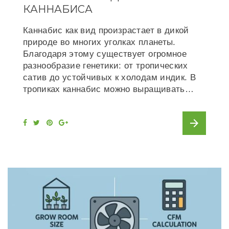
КАННАБИСА
Каннабис как вид произрастает в дикой
природе во многих уголках планеты.
Благодаря этому существует огромное
разнообразие генетики: от тропических
сатив до устойчивых к холодам индик. В
тропиках каннабис можно выращивать…
arrow_forward
F
T
P
G
a
w
i
o
c
i
n
o
e
t
t
g
b
t
e
l
o
e
r
e
o
r
e
+
k
s
t