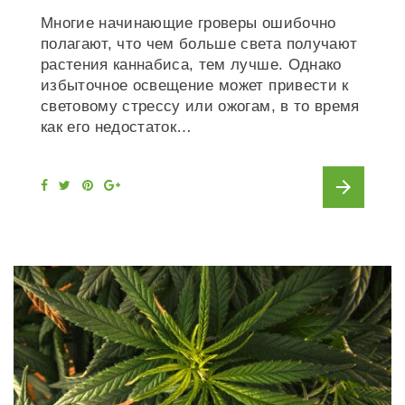
Многие начинающие гроверы ошибочно
полагают, что чем больше света получают
растения каннабиса, тем лучше. Однако
избыточное освещение может привести к
световому стрессу или ожогам, в то время
как его недостаток…
arrow_forward
F
T
P
G
a
w
i
o
c
i
n
o
e
t
t
g
b
t
e
l
o
e
r
e
o
r
e
+
k
s
t