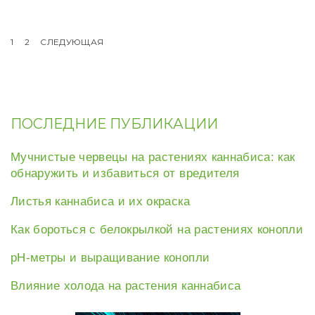
b
t
e
l
o
e
r
e
o
r
e
+
k
s
Пагинация
1
2
СЛЕДУЮЩАЯ
t
записей
ПОСЛЕДНИЕ ПУБЛИКАЦИИ
Мучнистые червецы на растениях каннабиса: как
обнаружить и избавиться от вредителя
Листья каннабиса и их окраска
Как бороться с белокрылкой на растениях конопли
рН-метры и выращивание конопли
Влияние холода на растения каннабиса