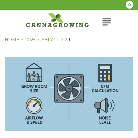
Перейти
к
содержанию
subject
HOME
2025
АВГУСТ
29
День:
29.08.2025