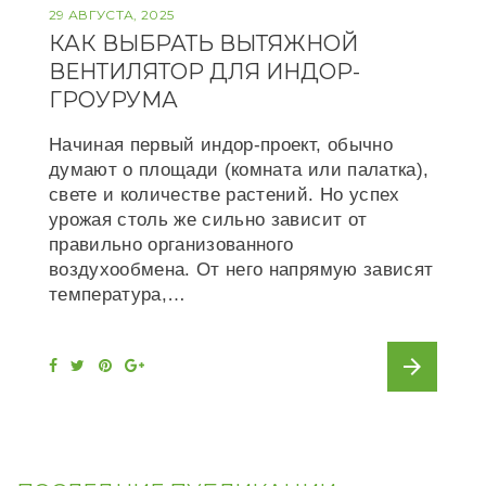
29 АВГУСТА, 2025
КАК ВЫБРАТЬ ВЫТЯЖНОЙ
ВЕНТИЛЯТОР ДЛЯ ИНДОР-
ГРОУРУМА
Начиная первый индор-проект, обычно
думают о площади (комната или палатка),
свете и количестве растений. Но успех
урожая столь же сильно зависит от
правильно организованного
воздухообмена. От него напрямую зависят
температура,…
arrow_forward
F
T
P
G
a
w
i
o
c
i
n
o
e
t
t
g
b
t
e
l
o
e
r
e
o
r
e
+
k
s
t