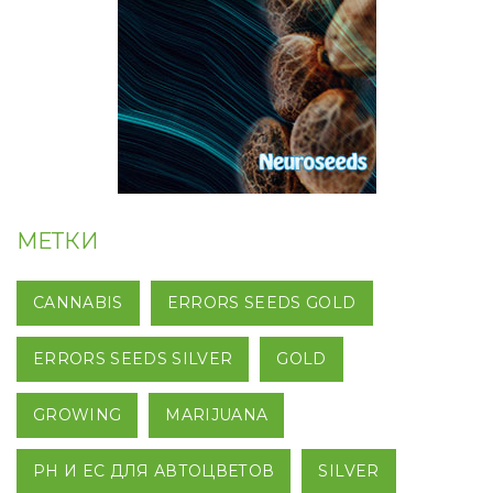
МЕТКИ
CANNABIS
ERRORS SEEDS GOLD
ERRORS SEEDS SILVER
GOLD
GROWING
MARIJUANA
PH И EC ДЛЯ АВТОЦВЕТОВ
SILVER