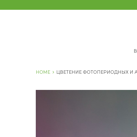
Перейти
к
содержанию
HOME
ЦВЕТЕНИЕ ФОТОПЕРИОДНЫХ И 
Метка:
Цветение
фотопериодных
и
автоцветущих