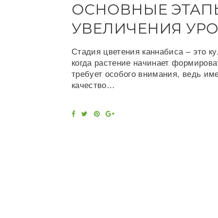
ОСНОВНЫЕ ЭТАПЫ
УВЕЛИЧЕНИЯ УР
Стадия цветения каннабиса – это к
когда растение начинает формиров
требует особого внимания, ведь име
качество…
F
T
P
G
a
w
i
o
c
i
n
o
e
t
t
g
b
t
e
l
o
e
r
e
o
r
e
+
k
s
t