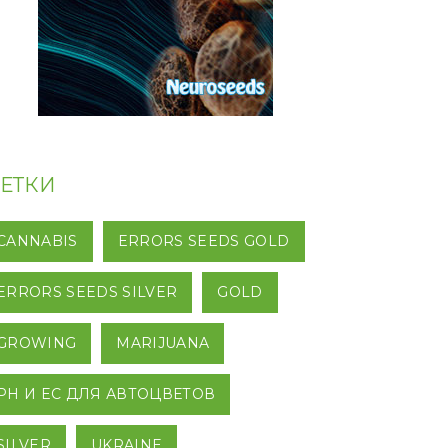
ЕТКИ
CANNABIS
ERRORS SEEDS GOLD
ERRORS SEEDS SILVER
GOLD
GROWING
MARIJUANA
PH И EC ДЛЯ АВТОЦВЕТОВ
SILVER
UKRAINE