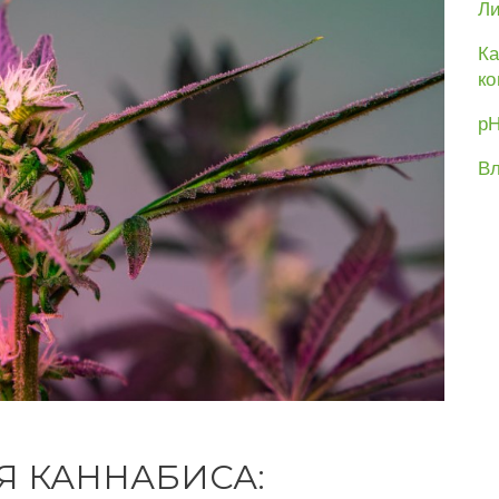
Ли
Ка
ко
рН
Вл
Я КАННАБИСА: