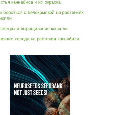
стья каннабиса и их окраска
к бороться с белокрылкой на растениях
нопли
-метры и выращивание конопли
ияние холода на растения каннабиса