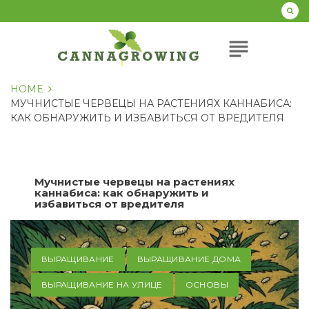
Перейти
к
содержанию
subject
HOME
МУЧНИСТЫЕ ЧЕРВЕЦЫ НА РАСТЕНИЯХ КАННАБИСА:
КАК ОБНАРУЖИТЬ И ИЗБАВИТЬСЯ ОТ ВРЕДИТЕЛЯ
Мучнистые червецы на растениях
каннабиса: как обнаружить и
избавиться от вредителя
ВЫРАЩИВАНИЕ
ВЫРАЩИВАНИЕ ДОМА
ВЫРАЩИВАНИЕ НА УЛИЦЕ
ОСНОВЫ