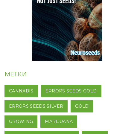
МЕТКИ
CANNABIS
ERRORS SEEDS GOLD
ERRORS SEEDS SILVER
GOLD
GROWING
MARIJUANA