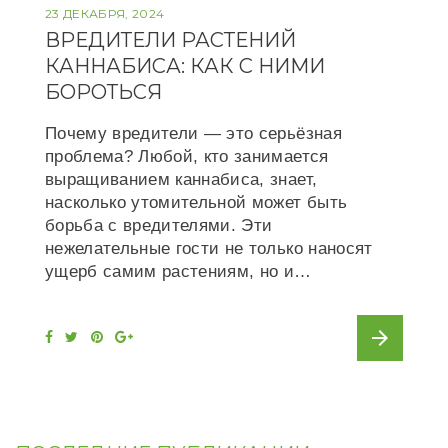
23 ДЕКАБРЯ, 2024
ВРЕДИТЕЛИ РАСТЕНИЙ
КАННАБИСА: КАК С НИМИ
БОРОТЬСЯ
Почему вредители — это серьёзная
проблема? Любой, кто занимается
выращиванием каннабиса, знает,
насколько утомительной может быть
борьба с вредителями. Эти
нежелательные гости не только наносят
ущерб самим растениям, но и…
arrow_forward
F
T
P
G
a
w
i
o
c
i
n
o
e
t
t
g
b
t
e
l
o
e
r
e
o
r
e
+
k
s
t