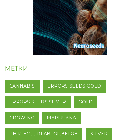
МЕТКИ
CANNABIS
ERRORS SEEDS GOLD
ERRORS SEEDS SILVER
GOLD
GROWING
MARIJUANA
PH И EC ДЛЯ АВТОЦВЕТОВ
SILVER