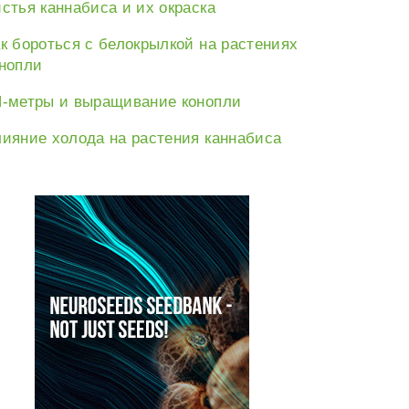
стья каннабиса и их окраска
к бороться с белокрылкой на растениях
нопли
-метры и выращивание конопли
ияние холода на растения каннабиса