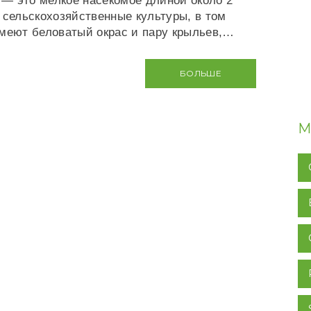
 — это мелкое насекомое длиной около 2
 сельскохозяйственные культуры, в том
имеют беловатый окрас и пару крыльев,…
БОЛЬШЕ
М