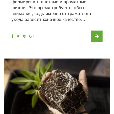
формировать плотные и ароматные
шишки. Это время требует особого
внимания, ведь именно от грамотного
ухода зависит конечное качество…
arrow_forward
F
T
P
G
a
w
i
o
c
i
n
o
e
t
t
g
b
t
e
l
o
e
r
e
o
r
e
+
k
s
t