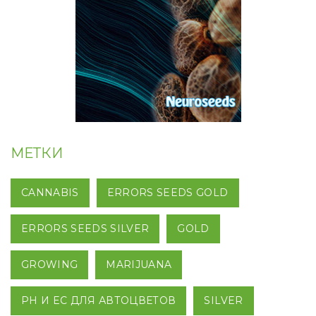
МЕТКИ
CANNABIS
ERRORS SEEDS GOLD
ERRORS SEEDS SILVER
GOLD
GROWING
MARIJUANA
PH И EC ДЛЯ АВТОЦВЕТОВ
SILVER