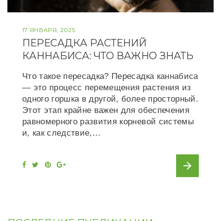
17 ЯНВАРЯ, 2025
ПЕРЕСАДКА РАСТЕНИЙ
КАННАБИСА: ЧТО ВАЖНО ЗНАТЬ
Что такое пересадка? Пересадка каннабиса
— это процесс перемещения растения из
одного горшка в другой, более просторный.
Этот этап крайне важен для обеспечения
равномерного развития корневой системы
и, как следствие,…
arrow_forward
F
T
P
G
a
w
i
o
c
i
n
o
e
t
t
g
b
t
e
l
o
e
r
e
o
r
e
+
k
s
t