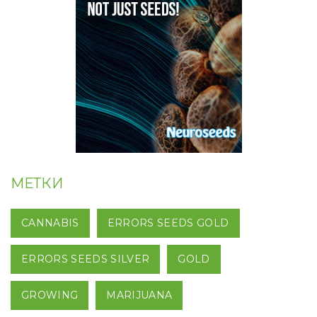
МЕТКИ
CANNABIS
ERRORS SEEDS GOLD
ERRORS SEEDS SILVER
GOLD
GROWING
MARIJUANA