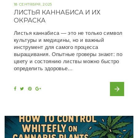
18 СЕНТЯБРЯ, 2025
ЛИСТЬЯ КАННАБИСА И ИХ
ОКРАСКА
Листья каннабиса — это не только символ
культуры и медицины, но и важный
инструмент для самого процесса
выращивания. Опытные гроверы знают: по
цвету и состоянию листвы можно быстро
определить здоровье…
arrow_forward
F
T
P
G
a
w
i
o
c
i
n
o
e
t
t
g
b
t
e
l
o
e
r
e
o
r
e
+
k
s
t