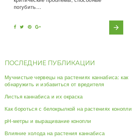
критические проблемы, способные
погубить…
arrow_forward
F
T
P
G
a
w
i
o
c
i
n
o
e
t
t
g
b
t
e
l
o
e
r
e
o
r
e
+
k
s
t
ПОСЛЕДНИЕ ПУБЛИКАЦИИ
Мучнистые червецы на растениях каннабиса: как
обнаружить и избавиться от вредителя
Листья каннабиса и их окраска
Как бороться с белокрылкой на растениях конопли
рН-метры и выращивание конопли
Влияние холода на растения каннабиса