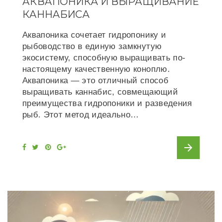
АКВАПОНИКА И ВЫРАЩИВАНИЕ
КАННАБИСА
Аквапоника сочетает гидропонику и
рыбоводство в единую замкнутую
экосистему, способную выращивать по-
настоящему качественную коноплю.
Аквапоника — это отличный способ
выращивать каннабис, совмещающий
преимущества гидропоники и разведения
рыб. Этот метод идеально…
arrow_forward
F
T
P
G
a
w
i
o
c
i
n
o
e
t
t
g
b
t
e
l
o
e
r
e
o
r
e
+
k
s
t