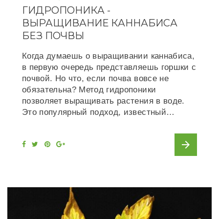
ГИДРОПОНИКА -
ВЫРАЩИВАНИЕ КАННАБИСА
БЕЗ ПОЧВЫ
Когда думаешь о выращивании каннабиса,
в первую очередь представляешь горшки с
почвой. Но что, если почва вовсе не
обязательна? Метод гидропоники
позволяет выращивать растения в воде.
Это популярный подход, известный…
arrow_forward
F
T
P
G
a
w
i
o
c
i
n
o
e
t
t
g
b
t
e
l
o
e
r
e
o
r
e
+
k
s
t