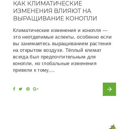
КАК КЛИМАТИЧЕСКИЕ
ИЗМЕНЕНИЯ ВЛИЯЮТ НА
ВЫРАЩИВАНИЕ КОНОПЛИ
Климатические изменения и конопля —
это неотделимые аспекты, особенно если
вы занимаетесь выращиванием растения
на открытом воздухе. Тёплый климат
всегда был предпочтительным для
конопли, но глобальные изменения
привели к тому,…
arrow_forward
F
T
P
G
a
w
i
o
c
i
n
o
e
t
t
g
b
t
e
l
o
e
r
e
o
r
e
+
k
s
t