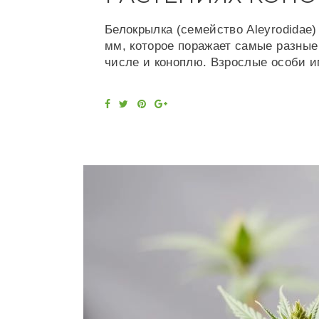
Белокрылка (семейство Aleyrodidae)
мм, которое поражает самые разные
числе и коноплю. Взрослые особи 
F
T
P
G
a
w
i
o
c
i
n
o
e
t
t
g
b
t
e
l
o
e
r
e
o
r
e
+
k
s
t