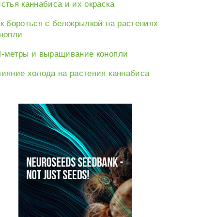
стья каннабиса и их окраска
к бороться с белокрылкой на растениях
нопли
-метры и выращивание конопли
ияние холода на растения каннабиса