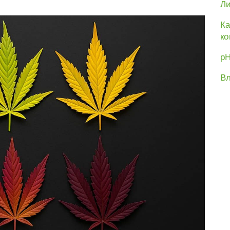
Ли
Ка
ко
рН
Вл