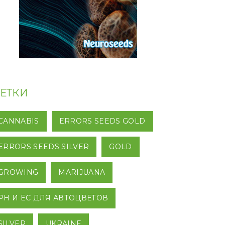
ЕТКИ
CANNABIS
ERRORS SEEDS GOLD
ERRORS SEEDS SILVER
GOLD
GROWING
MARIJUANA
PH И EC ДЛЯ АВТОЦВЕТОВ
SILVER
UKRAINE