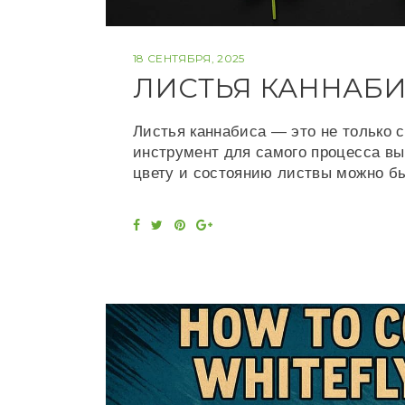
18 СЕНТЯБРЯ, 2025
ЛИСТЬЯ КАННАБИ
Листья каннабиса — это не только 
инструмент для самого процесса в
цвету и состоянию листвы можно б
F
T
P
G
a
w
i
o
c
i
n
o
e
t
t
g
b
t
e
l
o
e
r
e
o
r
e
+
k
s
t