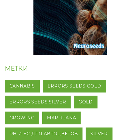
МЕТКИ
CANNABIS
ERRORS SEEDS GOLD
ERRORS SEEDS SILVER
GOLD
GROWING
MARIJUANA
PH И EC ДЛЯ АВТОЦВЕТОВ
SILVER