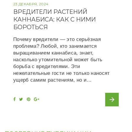
23 ДЕКАБРЯ, 2024
ВРЕДИТЕЛИ РАСТЕНИЙ
КАННАБИСА: КАК С НИМИ
БОРОТЬСЯ
Почему вредители — это серьёзная
проблема? Любой, кто занимается
выращиванием каннабиса, знает,
насколько утомительной может быть
борьба с вредителями. Эти
нежелательные гости не только наносят
ущерб самим растениям, но и…
arrow_forward
F
T
P
G
a
w
i
o
c
i
n
o
e
t
t
g
b
t
e
l
o
e
r
e
o
r
e
+
k
s
t