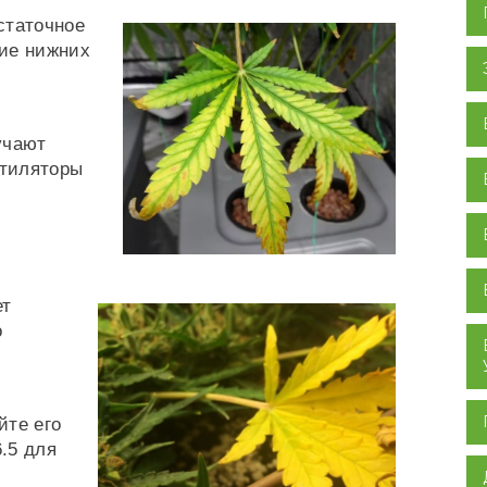
статочное
ие нижних
учают
нтиляторы
ет
о
йте его
6.5 для