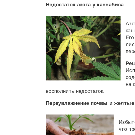
Недостаток азота у каннабиса
Азо
кан
Его
лис
пер
Реш
Исп
сод
на 
восполнить недостаток.
Переувлажнение почвы и желтые
Избыто
что пр