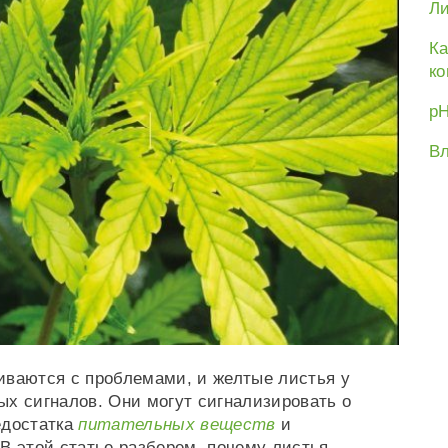
Ли
Ка
ко
рН
Вл
иваются с проблемами, и желтые листья у
ых сигналов. Они могут сигнализировать о
едостатка
питательных веществ
и
В этой статье разберем, почему листья