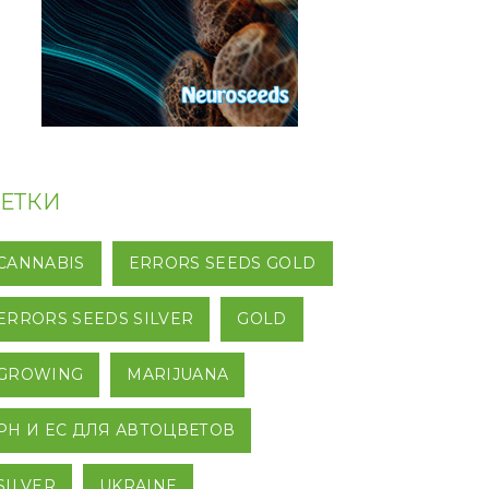
ЕТКИ
CANNABIS
ERRORS SEEDS GOLD
ERRORS SEEDS SILVER
GOLD
GROWING
MARIJUANA
PH И EC ДЛЯ АВТОЦВЕТОВ
SILVER
UKRAINE