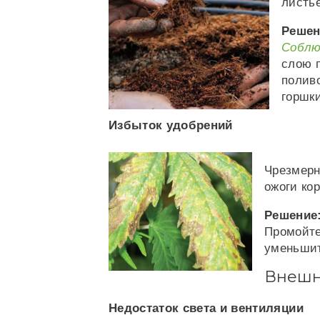
листье
Решен
Соблю
слою 
полив
горшк
Избыток удобрений
Чрезмерн
ожоги ко
Решение
Промойте
уменьшит
Внешн
Недостаток света и вентиляции