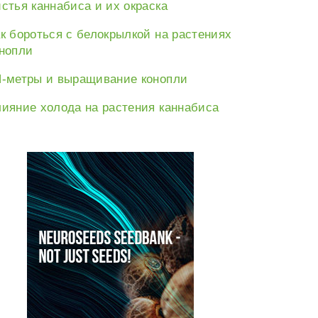
стья каннабиса и их окраска
к бороться с белокрылкой на растениях
нопли
-метры и выращивание конопли
ияние холода на растения каннабиса