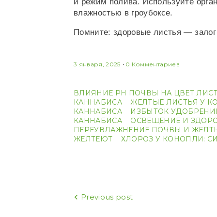
и режим полива. Используйте орга
влажностью в гроубоксе.
Помните: здоровые листья — залог
3 января, 2025
0 Комментариев
ВЛИЯНИЕ PH ПОЧВЫ НА ЦВЕТ ЛИС
КАННАБИСА
ЖЕЛТЫЕ ЛИСТЬЯ У 
КАННАБИСА
ИЗБЫТОК УДОБРЕНИЙ
КАННАБИСА
ОСВЕЩЕНИЕ И ЗДОР
ПЕРЕУВЛАЖНЕНИЕ ПОЧВЫ И ЖЕЛТ
ЖЕЛТЕЮТ
ХЛОРОЗ У КОНОПЛИ: С
Навигация
Previous post