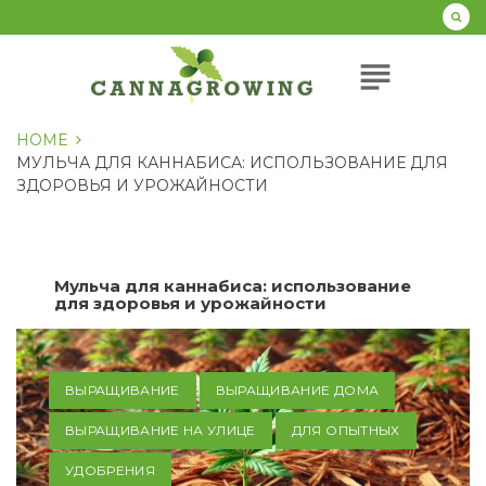
Перейти
к
содержанию
subject
HOME
МУЛЬЧА ДЛЯ КАННАБИСА: ИСПОЛЬЗОВАНИЕ ДЛЯ
ЗДОРОВЬЯ И УРОЖАЙНОСТИ
Мульча для каннабиса: использование
для здоровья и урожайности
ВЫРАЩИВАНИЕ
ВЫРАЩИВАНИЕ ДОМА
ВЫРАЩИВАНИЕ НА УЛИЦЕ
ДЛЯ ОПЫТНЫХ
УДОБРЕНИЯ