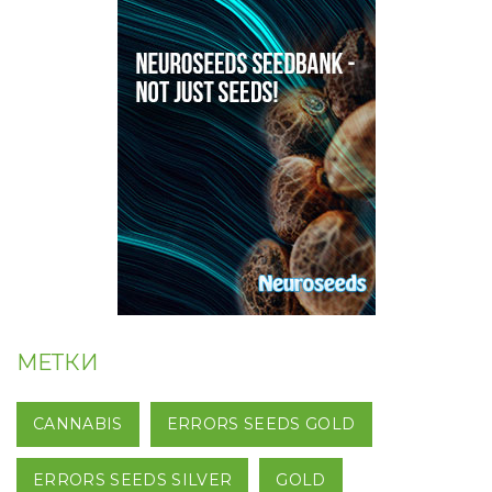
МЕТКИ
CANNABIS
ERRORS SEEDS GOLD
ERRORS SEEDS SILVER
GOLD