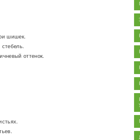
ри шишек.
 стебель.
ичневый оттенок.
истьях.
тьев.