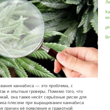
Ли
Ка
ко
рН
Вл
вания каннабиса — это проблема, с
так и опытные гроверы. Помимо того, что
жай, она также несёт серьёзные риски для
ика плесени при выращивании каннабиса
ия причин её появления и грамотной