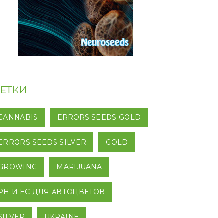
ЕТКИ
CANNABIS
ERRORS SEEDS GOLD
ERRORS SEEDS SILVER
GOLD
GROWING
MARIJUANA
PH И EC ДЛЯ АВТОЦВЕТОВ
SILVER
UKRAINE