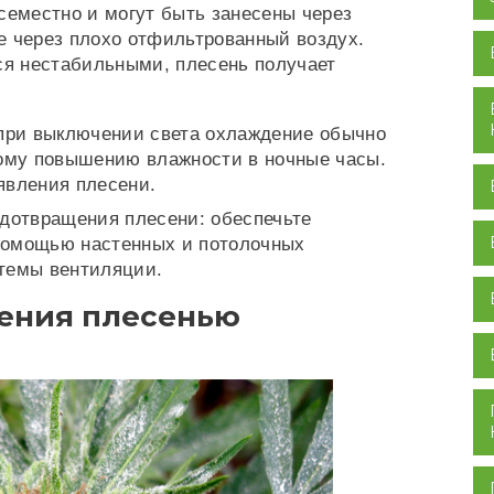
семестно и могут быть занесены через
е через плохо отфильтрованный воздух.
ся нестабильными, плесень получает
 при выключении света охлаждение обычно
кому повышению влажности в ночные часы.
явления плесени.
дотвращения плесени: обеспечьте
помощью настенных и потолочных
стемы вентиляции.
жения плесенью