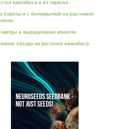
стья каннабиса и их окраска
к бороться с белокрылкой на растениях
нопли
-метры и выращивание конопли
ияние холода на растения каннабиса