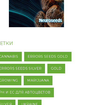
ЕТКИ
CANNABIS
ERRORS SEEDS GOLD
ERRORS SEEDS SILVER
GOLD
GROWING
MARIJUANA
PH И EC ДЛЯ АВТОЦВЕТОВ
SILVER
UKRAINE