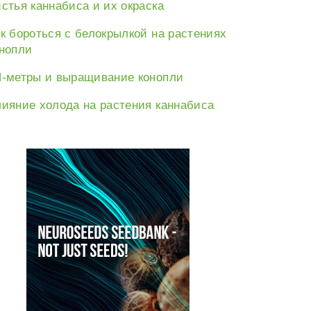
стья каннабиса и их окраска
к бороться с белокрылкой на растениях
нопли
-метры и выращивание конопли
ияние холода на растения каннабиса