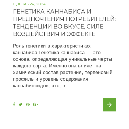
11 ДЕКАБРЯ, 2024
ГЕНЕТИКА КАННАБИСА И
ПРЕДПОЧТЕНИЯ ПОТРЕБИТЕЛЕЙ:
ТЕНДЕНЦИИ ВО ВКУСЕ, СИЛЕ
ВОЗДЕЙСТВИЯ И ЭФФЕКТЕ
Роль генетики в характеристиках
каннабиса Генетика каннабиса — это
основа, определяющая уникальные черты
каждого сорта. Именно она влияет на
химический состав растения, терпеновый
профиль и уровень содержания
каннабиноидов, что, в…
arrow_forward
F
T
P
G
a
w
i
o
c
i
n
o
e
t
t
g
b
t
e
l
o
e
r
e
o
r
e
+