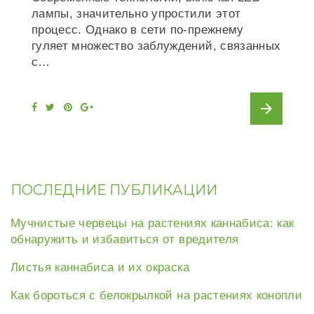
лампы, значительно упростили этот
процесс. Однако в сети по-прежнему
гуляет множество заблуждений, связанных
с…
arrow_forward
F
T
P
G
a
w
i
o
c
i
n
o
e
t
t
g
b
t
e
l
o
e
r
e
o
r
e
+
k
s
t
ПОСЛЕДНИЕ ПУБЛИКАЦИИ
Мучнистые червецы на растениях каннабиса: как
обнаружить и избавиться от вредителя
Листья каннабиса и их окраска
Как бороться с белокрылкой на растениях конопли