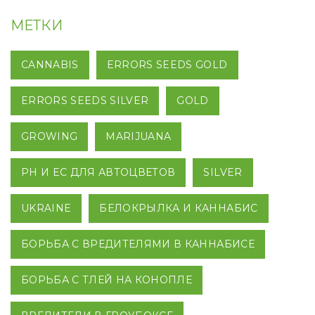
МЕТКИ
CANNABIS
ERRORS SEEDS GOLD
ERRORS SEEDS SILVER
GOLD
GROWING
MARIJUANA
PH И EC ДЛЯ АВТОЦВЕТОВ
SILVER
UKRAINE
БЕЛОКРЫЛКА И КАННАБИС
БОРЬБА С ВРЕДИТЕЛЯМИ В КАННАБИСЕ
БОРЬБА С ТЛЕЙ НА КОНОПЛЕ