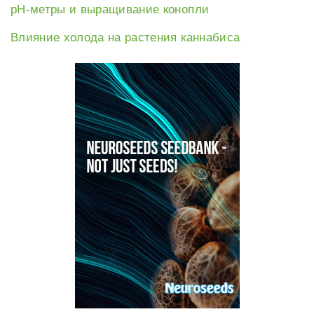
рН-метры и выращивание конопли
Влияние холода на растения каннабиса