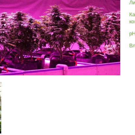
Ли
Ка
ко
рН
Вл