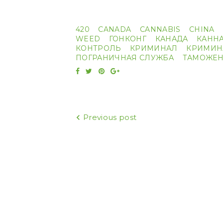
420
CANADA
CANNABIS
CHINA
WEED
ГОНКОНГ
КАНАДА
КАНН
КОНТРОЛЬ
КРИМИНАЛ
КРИМИН
ПОГРАНИЧНАЯ СЛУЖБА
ТАМОЖЕН
Facebook
Twitter
Pinterest
Google+
Навигация
Previous post
по
записям