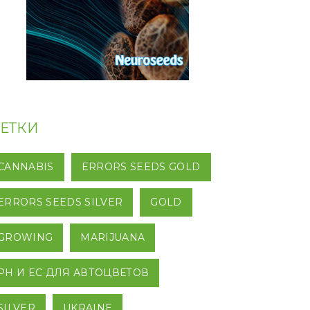
ЕТКИ
CANNABIS
ERRORS SEEDS GOLD
ERRORS SEEDS SILVER
GOLD
GROWING
MARIJUANA
PH И EC ДЛЯ АВТОЦВЕТОВ
SILVER
UKRAINE