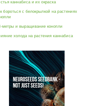
стья каннабиса и их окраска
к бороться с белокрылкой на растениях
нопли
-метры и выращивание конопли
ияние холода на растения каннабиса