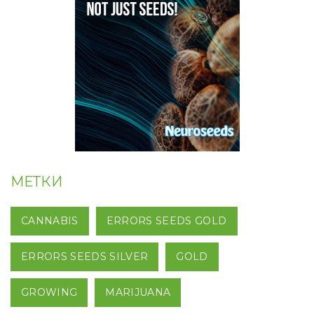
МЕТКИ
CANNABIS
ERRORS SEEDS GOLD
ERRORS SEEDS SILVER
GOLD
GROWING
MARIJUANA