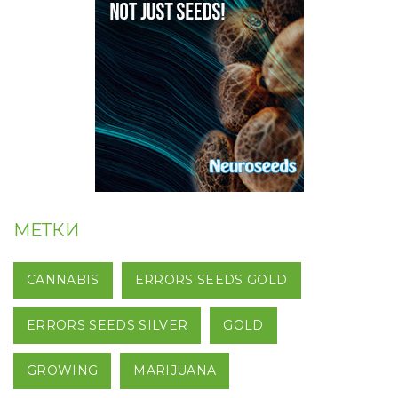
МЕТКИ
CANNABIS
ERRORS SEEDS GOLD
ERRORS SEEDS SILVER
GOLD
GROWING
MARIJUANA