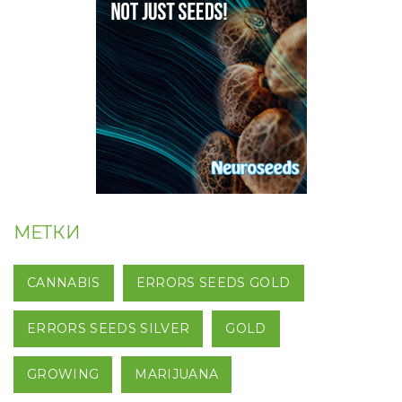
МЕТКИ
CANNABIS
ERRORS SEEDS GOLD
ERRORS SEEDS SILVER
GOLD
GROWING
MARIJUANA