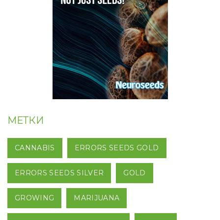
МЕТКИ
CANNABIS
ERRORS SEEDS GOLD
ERRORS SEEDS SILVER
GOLD
GROWING
MARIJUANA