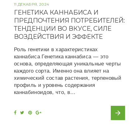
11 ДЕКАБРЯ, 2024
ГЕНЕТИКА КАННАБИСА И
ПРЕДПОЧТЕНИЯ ПОТРЕБИТЕЛЕЙ:
ТЕНДЕНЦИИ ВО ВКУСЕ, СИЛЕ
ВОЗДЕЙСТВИЯ И ЭФФЕКТЕ
Роль генетики в характеристиках
каннабиса Генетика каннабиса — это
основа, определяющая уникальные черты
каждого сорта. Именно она влияет на
химический состав растения, терпеновый
профиль и уровень содержания
каннабиноидов, что, в…
arrow_forward
F
T
P
G
a
w
i
o
c
i
n
o
e
t
t
g
b
t
e
l
o
e
r
e
o
r
e
+