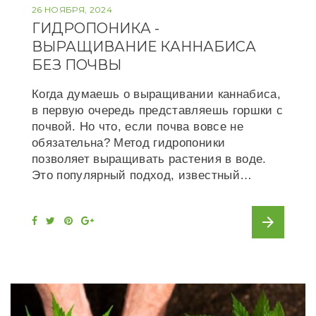
26 НОЯБРЯ, 2024
ГИДРОПОНИКА -
ВЫРАЩИВАНИЕ КАННАБИСА
БЕЗ ПОЧВЫ
Когда думаешь о выращивании каннабиса,
в первую очередь представляешь горшки с
почвой. Но что, если почва вовсе не
обязательна? Метод гидропоники
позволяет выращивать растения в воде.
Это популярный подход, известный…
arrow_forward
F
T
P
G
a
w
i
o
c
i
n
o
e
t
t
g
b
t
e
l
o
e
r
e
o
r
e
+
k
s
t