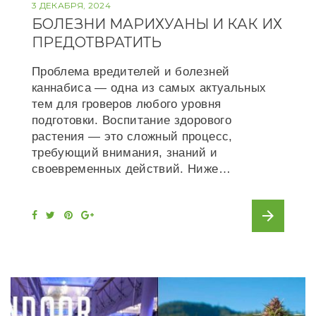
3 ДЕКАБРЯ, 2024
БОЛЕЗНИ МАРИХУАНЫ И КАК ИХ
ПРЕДОТВРАТИТЬ
Проблема вредителей и болезней
каннабиса — одна из самых актуальных
тем для гроверов любого уровня
подготовки. Воспитание здорового
растения — это сложный процесс,
требующий внимания, знаний и
своевременных действий. Ниже…
arrow_forward
F
T
P
G
a
w
i
o
c
i
n
o
e
t
t
g
b
t
e
l
o
e
r
e
o
r
e
+
k
s
t