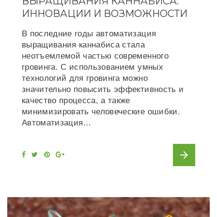
ВЫРАЩИВАНИЯ КАННАБИСА:
ИННОВАЦИИ И ВОЗМОЖНОСТИ
В последние годы автоматизация
выращивания каннабиса стала
неотъемлемой частью современного
гровинга. С использованием умных
технологий для гровинга можно
значительно повысить эффективность и
качество процесса, а также
минимизировать человеческие ошибки.
Автоматизация…
arrow_forward
F
T
P
G
a
w
i
o
c
i
n
o
e
t
t
g
b
t
e
l
o
e
r
e
o
r
e
+
k
s
t