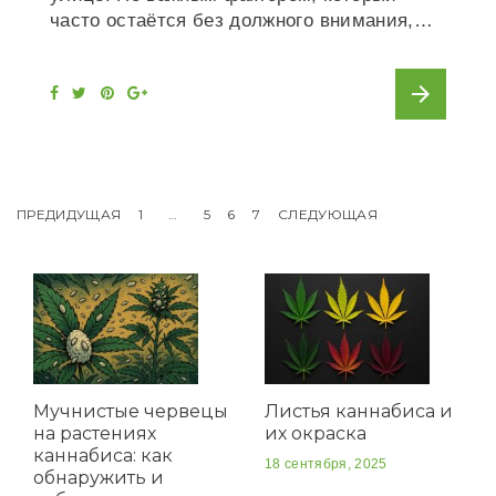
часто остаётся без должного внимания,…
arrow_forward
F
T
P
G
a
w
i
o
c
i
n
o
e
t
t
g
b
t
e
l
o
e
r
e
o
r
e
+
k
s
Пагинация
ПРЕДИДУЩАЯ
1
…
5
6
7
СЛЕДУЮЩАЯ
t
записей
Мучнистые червецы
Листья каннабиса и
на растениях
их окраска
каннабиса: как
18 сентября, 2025
обнаружить и