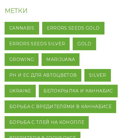
МЕТКИ
CANNABIS
ERRORS SEEDS GOLD
ERRORS SEEDS SILVER
GOLD
GROWING
MARIJUANA
PH И EC ДЛЯ АВТОЦВЕТОВ
SILVER
UKRAINE
БЕЛОКРЫЛКА И КАННАБИС
БОРЬБА С ВРЕДИТЕЛЯМИ В КАННАБИСЕ
БОРЬБА С ТЛЕЙ НА КОНОПЛЕ
ВРЕДИТЕЛИ В ГРОУБОКСЕ