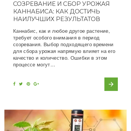
СОЗРЕВАНИЕ И СБОР УРОЖАЯ
КАННАБИСА: КАК ДОСТИЧЬ
НАИЛУЧШИХ РЕЗУЛЬТАТОВ
Каннабис, как и любое другое растение,
требует особого внимания в период
созревания. Выбор подходящего времени
для сбора урожая напрямую влияет на его
качество и количество. Ошибки в этом
процессе могут…
arrow_forward
F
T
P
G
a
w
i
o
c
i
n
o
e
t
t
g
b
t
e
l
o
e
r
e
o
r
e
+
k
s
t