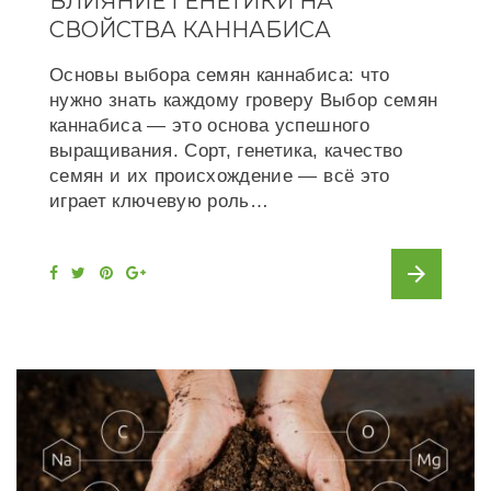
ВЛИЯНИЕ ГЕНЕТИКИ НА
СВОЙСТВА КАННАБИСА
Основы выбора семян каннабиса: что
нужно знать каждому гроверу Выбор семян
каннабиса — это основа успешного
выращивания. Сорт, генетика, качество
семян и их происхождение — всё это
играет ключевую роль…
arrow_forward
F
T
P
G
a
w
i
o
c
i
n
o
e
t
t
g
b
t
e
l
o
e
r
e
o
r
e
+
k
s
t