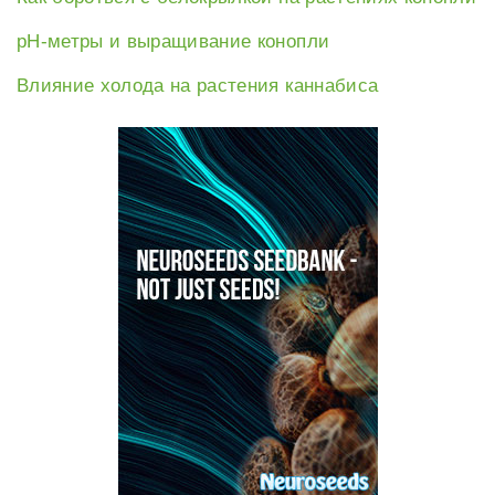
рН-метры и выращивание конопли
Влияние холода на растения каннабиса