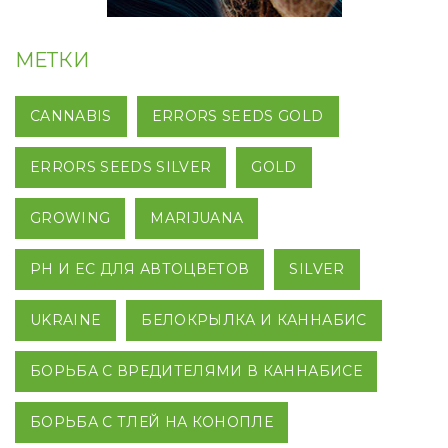
МЕТКИ
CANNABIS
ERRORS SEEDS GOLD
ERRORS SEEDS SILVER
GOLD
GROWING
MARIJUANA
PH И EC ДЛЯ АВТОЦВЕТОВ
SILVER
UKRAINE
БЕЛОКРЫЛКА И КАННАБИС
БОРЬБА С ВРЕДИТЕЛЯМИ В КАННАБИСЕ
БОРЬБА С ТЛЕЙ НА КОНОПЛЕ