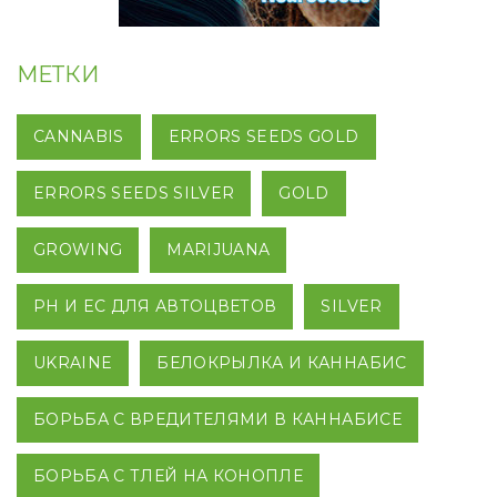
МЕТКИ
CANNABIS
ERRORS SEEDS GOLD
ERRORS SEEDS SILVER
GOLD
GROWING
MARIJUANA
PH И EC ДЛЯ АВТОЦВЕТОВ
SILVER
UKRAINE
БЕЛОКРЫЛКА И КАННАБИС
БОРЬБА С ВРЕДИТЕЛЯМИ В КАННАБИСЕ
БОРЬБА С ТЛЕЙ НА КОНОПЛЕ