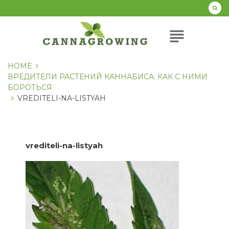
Перейти
к
содержанию
subject
HOME
ВРЕДИТЕЛИ РАСТЕНИЙ КАННАБИСА: КАК С НИМИ
БОРОТЬСЯ
VREDITELI-NA-LISTYAH
vrediteli-na-listyah