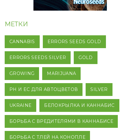
МЕТКИ
CANNABIS
ERRORS SEEDS GOLD
ERRORS SEEDS SILVER
GOLD
GROWING
MARIJUANA
PH И EC ДЛЯ АВТОЦВЕТОВ
SILVER
UKRAINE
БЕЛОКРЫЛКА И КАННАБИС
БОРЬБА С ВРЕДИТЕЛЯМИ В КАННАБИСЕ
БОРЬБА С ТЛЕЙ НА КОНОПЛЕ