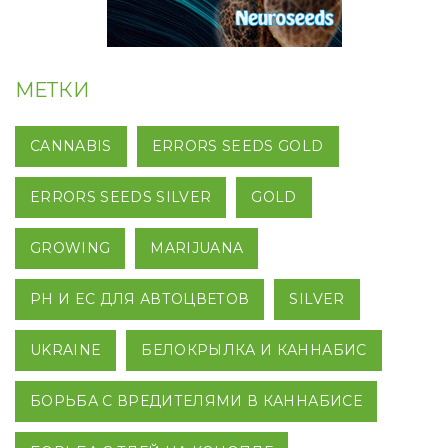
МЕТКИ
CANNABIS
ERRORS SEEDS GOLD
ERRORS SEEDS SILVER
GOLD
GROWING
MARIJUANA
PH И EC ДЛЯ АВТОЦВЕТОВ
SILVER
UKRAINE
БЕЛОКРЫЛКА И КАННАБИС
БОРЬБА С ВРЕДИТЕЛЯМИ В КАННАБИСЕ