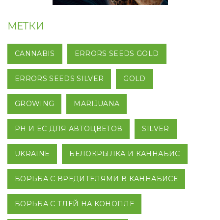
МЕТКИ
CANNABIS
ERRORS SEEDS GOLD
ERRORS SEEDS SILVER
GOLD
GROWING
MARIJUANA
PH И EC ДЛЯ АВТОЦВЕТОВ
SILVER
UKRAINE
БЕЛОКРЫЛКА И КАННАБИС
БОРЬБА С ВРЕДИТЕЛЯМИ В КАННАБИСЕ
БОРЬБА С ТЛЕЙ НА КОНОПЛЕ