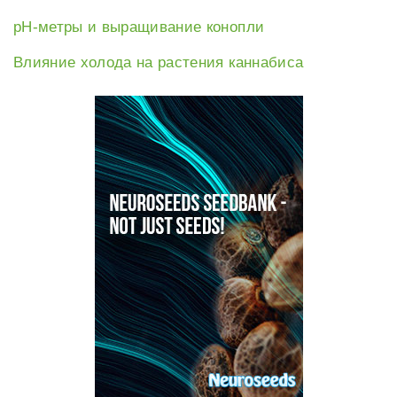
рН-метры и выращивание конопли
Влияние холода на растения каннабиса