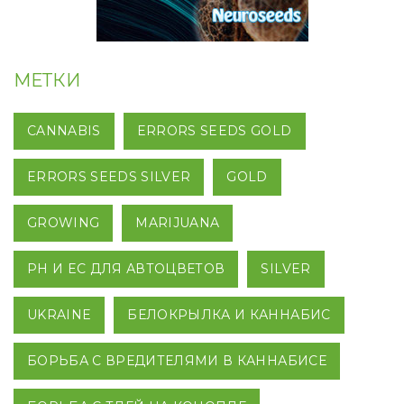
МЕТКИ
CANNABIS
ERRORS SEEDS GOLD
ERRORS SEEDS SILVER
GOLD
GROWING
MARIJUANA
PH И EC ДЛЯ АВТОЦВЕТОВ
SILVER
UKRAINE
БЕЛОКРЫЛКА И КАННАБИС
БОРЬБА С ВРЕДИТЕЛЯМИ В КАННАБИСЕ