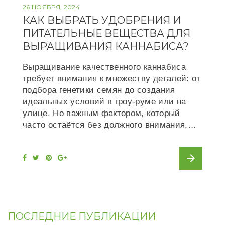
26 НОЯБРЯ, 2024
КАК ВЫБРАТЬ УДОБРЕНИЯ И
ПИТАТЕЛЬНЫЕ ВЕЩЕСТВА ДЛЯ
ВЫРАЩИВАНИЯ КАННАБИСА?
Выращивание качественного каннабиса
требует внимания к множеству деталей: от
подбора генетики семян до создания
идеальных условий в гроу-руме или на
улице. Но важным фактором, который
часто остаётся без должного внимания,…
arrow_forward
F
T
P
G
a
w
i
o
c
i
n
o
e
t
t
g
b
t
e
l
o
e
r
e
o
r
e
+
k
s
t
ПОСЛЕДНИЕ ПУБЛИКАЦИИ