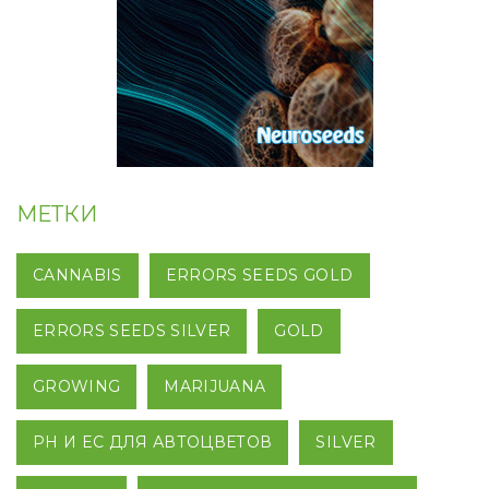
МЕТКИ
CANNABIS
ERRORS SEEDS GOLD
ERRORS SEEDS SILVER
GOLD
GROWING
MARIJUANA
PH И EC ДЛЯ АВТОЦВЕТОВ
SILVER