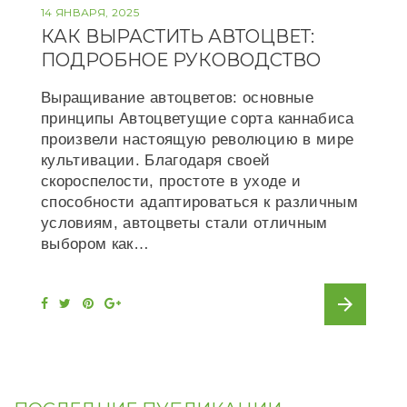
14 ЯНВАРЯ, 2025
КАК ВЫРАСТИТЬ АВТОЦВЕТ:
ПОДРОБНОЕ РУКОВОДСТВО
Выращивание автоцветов: основные
принципы Автоцветущие сорта каннабиса
произвели настоящую революцию в мире
культивации. Благодаря своей
скороспелости, простоте в уходе и
способности адаптироваться к различным
условиям, автоцветы стали отличным
выбором как…
arrow_forward
F
T
P
G
a
w
i
o
c
i
n
o
e
t
t
g
b
t
e
l
o
e
r
e
o
r
e
+
k
s
t