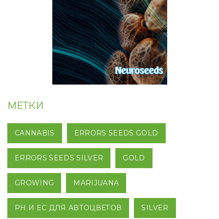
МЕТКИ
CANNABIS
ERRORS SEEDS GOLD
ERRORS SEEDS SILVER
GOLD
GROWING
MARIJUANA
PH И EC ДЛЯ АВТОЦВЕТОВ
SILVER