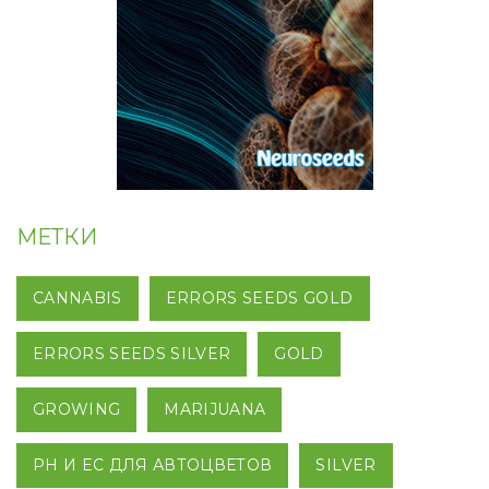
МЕТКИ
CANNABIS
ERRORS SEEDS GOLD
ERRORS SEEDS SILVER
GOLD
GROWING
MARIJUANA
PH И EC ДЛЯ АВТОЦВЕТОВ
SILVER