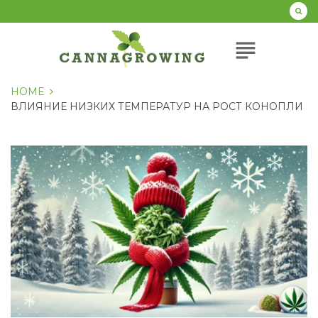
Перейти
к
содержанию
subject
HOME
ВЛИЯНИЕ НИЗКИХ ТЕМПЕРАТУР НА РОСТ КОНОПЛИ
Метка:
Влияние
низких
температур
на
рост
конопли