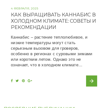
4 ФЕВРАЛЯ, 2025
КАК ВЫРАЩИВАТЬ КАННАБИС В
ХОЛОДНОМ КЛИМАТЕ: СОВЕТЫ И
РЕКОМЕНДАЦИИ
Каннабис – растение теплолюбивое, и
низкие температуры могут стать
серьезным вызовом для гроверов,
особенно в регионах с суровыми зимами
или коротким летом. Однако это не
означает, что в холодном климате…
arrow_forward
F
T
P
G
a
w
i
o
c
i
n
o
e
t
t
g
b
t
e
l
o
e
r
e
o
r
e
+
k
s
t