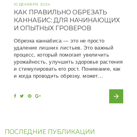
10 ДЕКАБРЯ, 2024
КАК ПРАВИЛЬНО ОБРЕЗАТЬ
КАННАБИС: ДЛЯ НАЧИНАЮЩИХ
И ОПЫТНЫХ ГРОВЕРОВ
Обрезка каннабиса — это не просто
удаление лишних листьев. Это важный
процесс, который помогает увеличить
урожайность, улучшить здоровье растения
и стимулировать его рост. Понимание, как
и когда проводить обрезку, может…
arrow_forward
F
T
P
G
a
w
i
o
c
i
n
o
e
t
t
g
b
t
e
l
o
e
r
e
o
r
e
+
k
s
t
ПОСЛЕДНИЕ ПУБЛИКАЦИИ