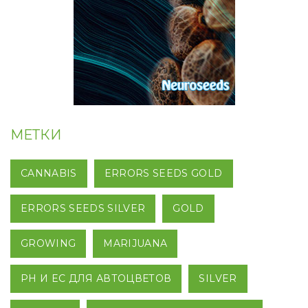
МЕТКИ
CANNABIS
ERRORS SEEDS GOLD
ERRORS SEEDS SILVER
GOLD
GROWING
MARIJUANA
PH И EC ДЛЯ АВТОЦВЕТОВ
SILVER