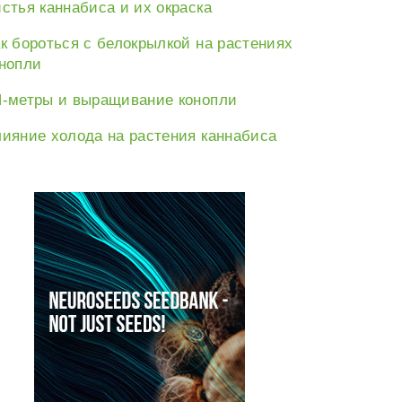
стья каннабиса и их окраска
к бороться с белокрылкой на растениях
нопли
-метры и выращивание конопли
е:
ияние холода на растения каннабиса