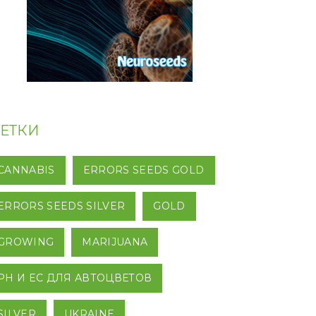
ЕТКИ
CANNABIS
ERRORS SEEDS GOLD
ERRORS SEEDS SILVER
GOLD
GROWING
MARIJUANA
PH И EC ДЛЯ АВТОЦВЕТОВ
SILVER
UKRAINE