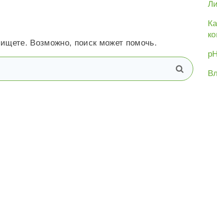
Ли
Ка
ко
 ищете. Возможно, поиск может помочь.
рН
В
поиск
Вл