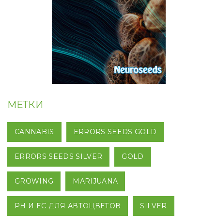
МЕТКИ
CANNABIS
ERRORS SEEDS GOLD
ERRORS SEEDS SILVER
GOLD
GROWING
MARIJUANA
PH И EC ДЛЯ АВТОЦВЕТОВ
SILVER