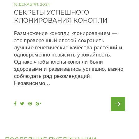
16 ДЕКАБРЯ, 2024
СЕКРЕТЫ УСПЕШНОГО
КЛОНИРОВАНИЯ КОНОПЛИ
Размножение конопли клонированием —
это проверенный способ сохранить
лучшие генетические качества растений и
одновременно повысить урожайность.
Однако чтобы клоны конопли были
здоровыми и развивались успешно, важно
соблюдать ряд рекомендаций.
Независимо…
arrow_forward
F
T
P
G
a
w
i
o
c
i
n
o
e
t
t
g
b
t
e
l
o
e
r
e
o
r
e
+
k
s
t