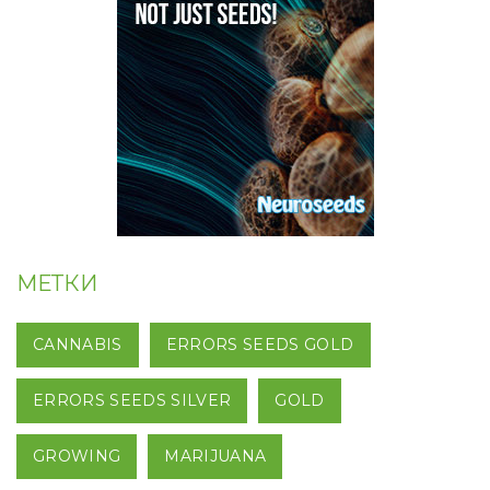
МЕТКИ
CANNABIS
ERRORS SEEDS GOLD
ERRORS SEEDS SILVER
GOLD
GROWING
MARIJUANA