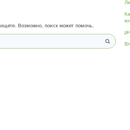
Ли
Ка
ко
 ищете. Возможно, поиск может помочь.
рН
В
поиск
Вл