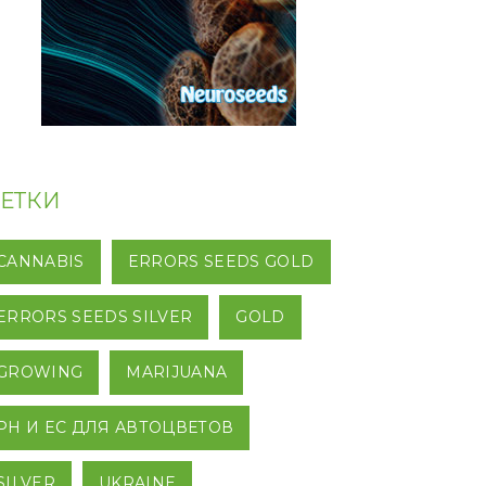
ЕТКИ
CANNABIS
ERRORS SEEDS GOLD
ERRORS SEEDS SILVER
GOLD
GROWING
MARIJUANA
PH И EC ДЛЯ АВТОЦВЕТОВ
SILVER
UKRAINE