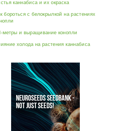
стья каннабиса и их окраска
к бороться с белокрылкой на растениях
нопли
-метры и выращивание конопли
е:
ияние холода на растения каннабиса