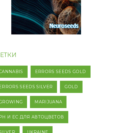
ЕТКИ
CANNABIS
ERRORS SEEDS GOLD
ERRORS SEEDS SILVER
GOLD
GROWING
MARIJUANA
PH И EC ДЛЯ АВТОЦВЕТОВ
SILVER
UKRAINE