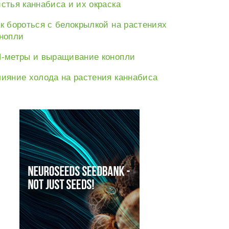
стья каннабиса и их окраска
к бороться с белокрылкой на растениях
нопли
-метры и выращивание конопли
ияние холода на растения каннабиса