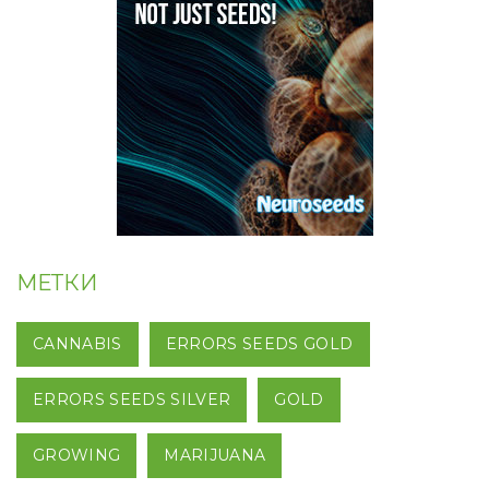
МЕТКИ
CANNABIS
ERRORS SEEDS GOLD
ERRORS SEEDS SILVER
GOLD
GROWING
MARIJUANA