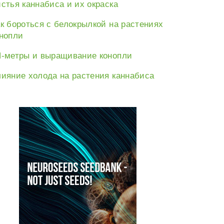
стья каннабиса и их окраска
к бороться с белокрылкой на растениях
нопли
-метры и выращивание конопли
е:
ияние холода на растения каннабиса