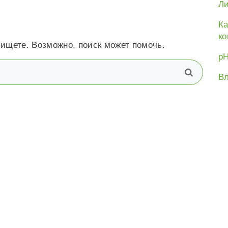
Ли
Ка
ко
 ищете. Возможно, поиск может помочь.
рН
В
поиск
Вл