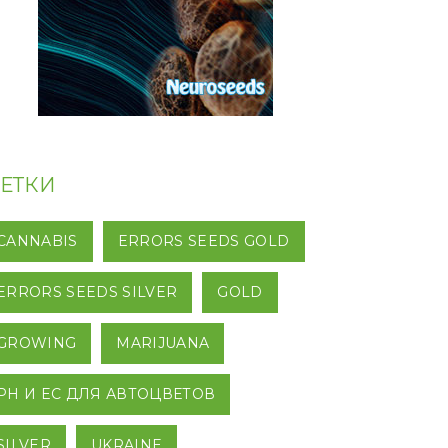
ЕТКИ
CANNABIS
ERRORS SEEDS GOLD
ERRORS SEEDS SILVER
GOLD
GROWING
MARIJUANA
PH И EC ДЛЯ АВТОЦВЕТОВ
SILVER
UKRAINE