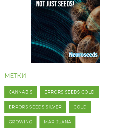
МЕТКИ
CANNABIS
ERRORS SEEDS GOLD
ERRORS SEEDS SILVER
GOLD
GROWING
MARIJUANA