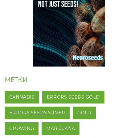
МЕТКИ
CANNABIS
ERRORS SEEDS GOLD
ERRORS SEEDS SILVER
GOLD
GROWING
MARIJUANA