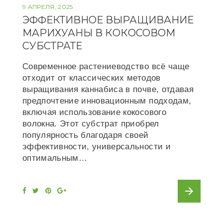
9 АПРЕЛЯ, 2025
ЭФФЕКТИВНОЕ ВЫРАЩИВАНИЕ
МАРИХУАНЫ В КОКОСОВОМ
СУБСТРАТЕ
Современное растениеводство всё чаще
отходит от классических методов
выращивания каннабиса в почве, отдавая
предпочтение инновационным подходам,
включая использование кокосового
волокна. Этот субстрат приобрел
популярность благодаря своей
эффективности, универсальности и
оптимальным…
arrow_forward
F
T
P
G
a
w
i
o
c
i
n
o
e
t
t
g
b
t
e
l