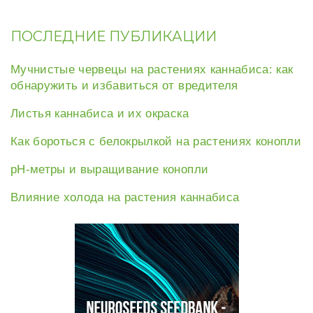
o
e
r
e
o
r
e
+
k
s
t
ПОСЛЕДНИЕ ПУБЛИКАЦИИ
Мучнистые червецы на растениях каннабиса: как
обнаружить и избавиться от вредителя
Листья каннабиса и их окраска
Как бороться с белокрылкой на растениях конопли
рН-метры и выращивание конопли
Влияние холода на растения каннабиса