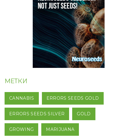
МЕТКИ
CANNABIS
ERRORS SEEDS GOLD
ERRORS SEEDS SILVER
GOLD
GROWING
MARIJUANA