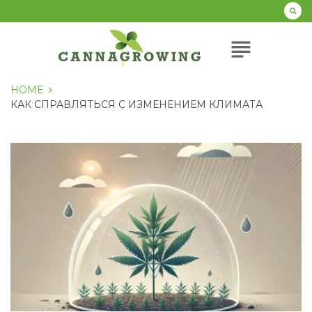
Перейти
к
содержанию
subject
HOME
КАК СПРАВЛЯТЬСЯ С ИЗМЕНЕНИЕМ КЛИМАТА
Метка:
Как
справляться
с
изменением
климата