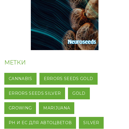
МЕТКИ
CANNABIS
ERRORS SEEDS GOLD
ERRORS SEEDS SILVER
GOLD
GROWING
MARIJUANA
PH И EC ДЛЯ АВТОЦВЕТОВ
SILVER