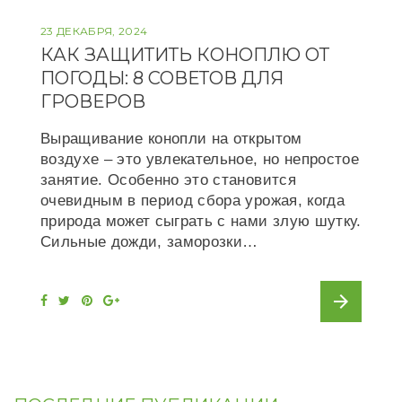
23 ДЕКАБРЯ, 2024
КАК ЗАЩИТИТЬ КОНОПЛЮ ОТ
ПОГОДЫ: 8 СОВЕТОВ ДЛЯ
ГРОВЕРОВ
Выращивание конопли на открытом
воздухе – это увлекательное, но непростое
занятие. Особенно это становится
очевидным в период сбора урожая, когда
природа может сыграть с нами злую шутку.
Сильные дожди, заморозки…
arrow_forward
F
T
P
G
a
w
i
o
c
i
n
o
e
t
t
g
b
t
e
l
o
e
r
e
o
r
e
+
k
s
t