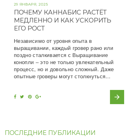
29 ЯНВАРЯ, 2025
ПОЧЕМУ КАННАБИС РАСТЁТ
МЕДЛЕННО И КАК УСКОРИТЬ
ЕГО РОСТ
Независимо от уровня опыта в
выращивании, каждый гровер рано или
поздно сталкивается с Выращивание
конопли – это не только увлекательный
процесс, но и довольно сложный. Даже
опытные гроверы могут столкнуться…
arrow_forward
F
T
P
G
a
w
i
o
c
i
n
o
e
t
t
g
b
t
e
l
o
e
r
e
o
r
e
+
k
s
t
ПОСЛЕДНИЕ ПУБЛИКАЦИИ