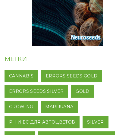
МЕТКИ
CANNABIS
ERRORS SEEDS GOLD
ERRORS SEEDS SILVER
GOLD
GROWING
MARIJUANA
PH И EC ДЛЯ АВТОЦВЕТОВ
SILVER