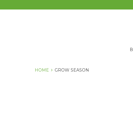
Перейти
к
содержанию
HOME
GROW SEASON