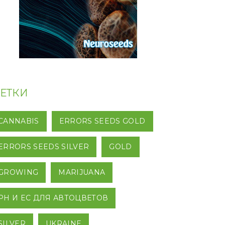
ЕТКИ
CANNABIS
ERRORS SEEDS GOLD
ERRORS SEEDS SILVER
GOLD
GROWING
MARIJUANA
PH И EC ДЛЯ АВТОЦВЕТОВ
SILVER
UKRAINE