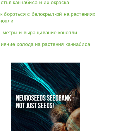
стья каннабиса и их окраска
к бороться с белокрылкой на растениях
нопли
-метры и выращивание конопли
е:
ияние холода на растения каннабиса