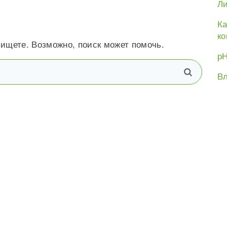
Ли
Ка
ко
 ищете. Возможно, поиск может помочь.
рН
В
поиск
Вл