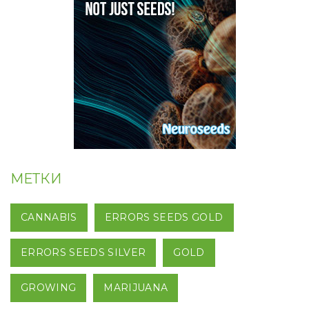
МЕТКИ
CANNABIS
ERRORS SEEDS GOLD
ERRORS SEEDS SILVER
GOLD
GROWING
MARIJUANA