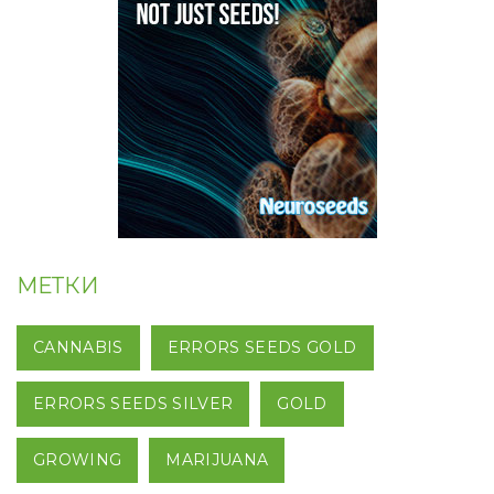
МЕТКИ
CANNABIS
ERRORS SEEDS GOLD
ERRORS SEEDS SILVER
GOLD
GROWING
MARIJUANA