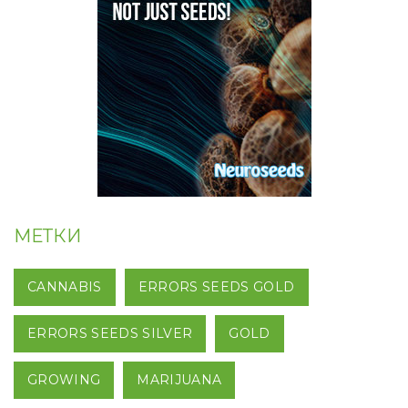
МЕТКИ
CANNABIS
ERRORS SEEDS GOLD
ERRORS SEEDS SILVER
GOLD
GROWING
MARIJUANA